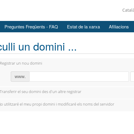
Catal
Preguntes Freqüents - FAQ
Estat de la xarxa
Afiliacions
ulli un domini ...
Registrar un nou domini
www.
Transferir el seu domini des d'un altre registrar
Jo utilitzaré el meu propi domini i modificaré els noms del servidor