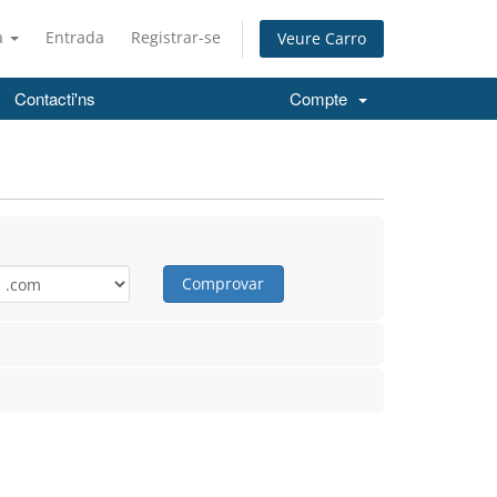
à
Entrada
Registrar-se
Veure Carro
Contacti'ns
Compte
Comprovar